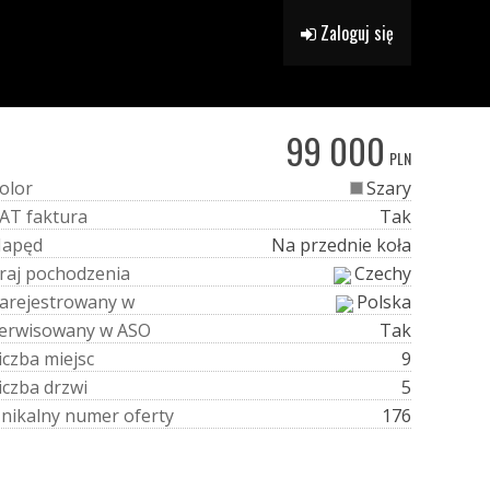
Zaloguj się
99 000
PLN
o
l
o
r
Szary
A
T
f
a
k
t
u
r
a
Tak
N
a
p
ę
d
Na przednie koła
r
a
j
p
o
c
h
o
d
z
e
n
i
a
Czechy
a
r
e
j
e
s
t
r
o
w
a
n
y
w
Polska
e
r
w
i
s
o
w
a
n
y
w
A
S
O
Tak
i
c
z
b
a
m
i
e
j
s
c
9
i
c
z
b
a
d
r
z
w
i
5
U
n
i
k
a
l
n
y
n
u
m
e
r
o
f
e
r
t
y
176