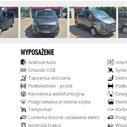
WYPOSAŻENIE
A
n
d
r
o
i
d
A
u
t
o
I
n
t
e
r
G
n
i
a
z
d
o
U
S
B
S
y
s
t
e
T
a
p
i
c
e
r
k
a
s
k
ó
r
z
a
n
a
E
l
e
k
t
P
o
d
ł
o
k
i
e
t
n
i
k
i
-
p
r
z
ó
d
P
o
d
ł
K
i
e
r
o
w
n
i
c
a
w
i
e
l
o
f
u
n
k
c
y
j
n
a
D
ź
w
i
P
o
d
g
r
z
e
w
a
n
a
p
r
z
e
d
n
i
a
s
z
y
b
a
E
l
e
k
t
T
e
m
p
o
m
a
t
K
o
n
t
L
u
s
t
e
r
k
a
b
o
c
z
n
e
u
s
t
a
w
i
a
n
e
e
l
e
k
t
r
y
c
z
n
i
e
P
o
d
g
K
o
n
t
r
o
l
a
t
r
a
k
c
j
i
W
s
p