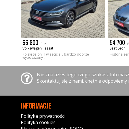
66 800
54 700
PLN
Volkswagen Passat
Seat Leon
Polski Salon , I własciciel , bardzo dobrze
Historia ser
wyposażony ,
Nie znalazłeś tego czego szukasz lub mas
Skontaktuj się z nami, chętnie odpowiemy 
INFORMACJE
Polityka prywatności
Polityka cookies
Klauzula informacyjna RODO