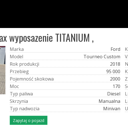
max wyposazenie TITANIUM ,
M
a
r
k
a
Ford
K
M
o
d
e
l
Tourneo Custom
V
R
o
k
p
r
o
d
u
k
c
j
i
2018
P
r
z
e
b
i
e
g
95 000
K
P
o
j
e
m
n
o
ś
ć
s
k
o
k
o
w
a
2000
Z
M
o
c
170
S
T
y
p
p
a
l
i
w
a
Diesel
L
S
k
r
z
y
n
i
a
Manualna
L
T
y
p
n
a
d
w
o
z
i
a
Minivan
Zapytaj o pojazd