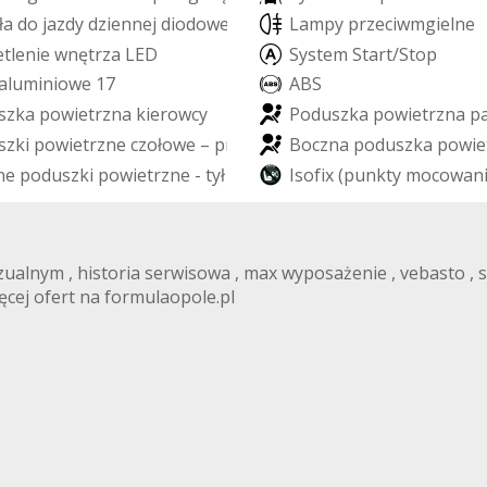
ł
a
d
o
j
a
z
d
y
d
z
i
e
n
n
e
j
d
i
o
d
o
w
e
L
E
D
L
a
m
p
y
p
r
z
e
c
i
w
m
g
i
e
l
n
e
e
t
l
e
n
i
e
w
n
ę
t
r
z
a
L
E
D
S
y
s
t
e
m
S
t
a
r
t
/
S
t
o
p
a
l
u
m
i
n
i
o
w
e
1
7
A
B
S
s
z
k
a
p
o
w
i
e
t
r
z
n
a
k
i
e
r
o
w
c
y
P
o
d
u
s
z
k
a
p
o
w
i
e
t
r
z
n
a
p
s
z
k
i
p
o
w
i
e
t
r
z
n
e
c
z
o
ł
o
w
e
–
p
r
z
ó
d
B
o
c
z
n
a
p
o
d
u
s
z
k
a
p
o
w
i
e
n
e
p
o
d
u
s
z
k
i
p
o
w
i
e
t
r
z
n
e
-
t
y
ł
I
s
o
f
i
x
(
p
u
n
k
t
y
m
o
c
o
w
a
n
zualnym , historia serwisowa , max wyposażenie , vebasto ,
RMULAOPOLE
ęcej ofert na formulaopole.pl