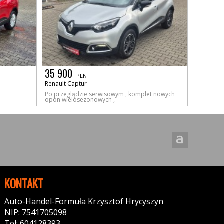
35 900
PLN
Renault Captur
Po przeglądzie serwisowym , komplet nowych
opon wielosezonowych ,
KONTAKT
Auto-Handel-Formuła Krzysztof Hrycyszyn
NIP: 7541705098
Tel: 604128393