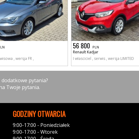
56 800
PLN
PLN
Renault Kadjar
wisowa , wersja FR ,
I własciciel , serwis , wersja LIMITED
z dodatkowe pytania?
na Twoje pytania.
GODZINY OTWARCIA
9:00-17:00 - Poniedziałek
9:00-17:00 - Wtorek
9:00-17:00 - Środa