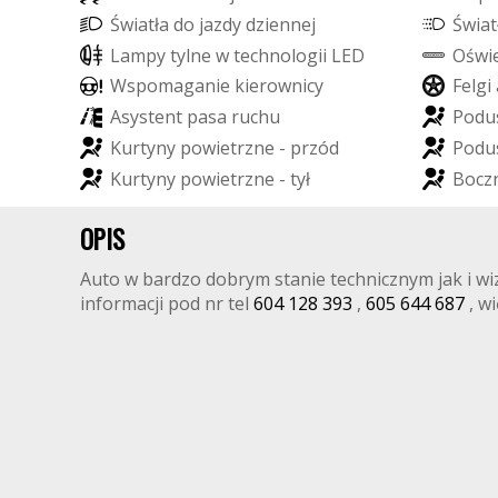
Ś
w
i
a
t
ł
a
d
o
j
a
z
d
y
d
z
i
e
n
n
e
j
Ś
w
i
a
t
L
a
m
p
y
t
y
l
n
e
w
t
e
c
h
n
o
l
o
g
i
i
L
E
D
O
ś
w
i
W
s
p
o
m
a
g
a
n
i
e
k
i
e
r
o
w
n
i
c
y
F
e
l
g
i
A
s
y
s
t
e
n
t
p
a
s
a
r
u
c
h
u
P
o
d
u
K
u
r
t
y
n
y
p
o
w
i
e
t
r
z
n
e
-
p
r
z
ó
d
P
o
d
u
K
u
r
t
y
n
y
p
o
w
i
e
t
r
z
n
e
-
t
y
ł
B
o
c
z
OPIS
Auto w bardzo dobrym stanie technicznym jak i wi
FO
informacji pod nr tel
604 128 393
,
605 644 687
, wi