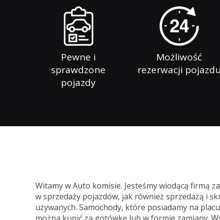
Pewne i
Możliwość
sprawdzone
rezerwacji pojazd
pojazdy
Witamy w Auto komisie. Jesteśmy wiodącą firmą z
w sprzedaży pojazdów, jak również sprzedażą i
używanych. Samochody, które posiadamy na placu 
można kupić za gotówkę lub w formie zamiany. W