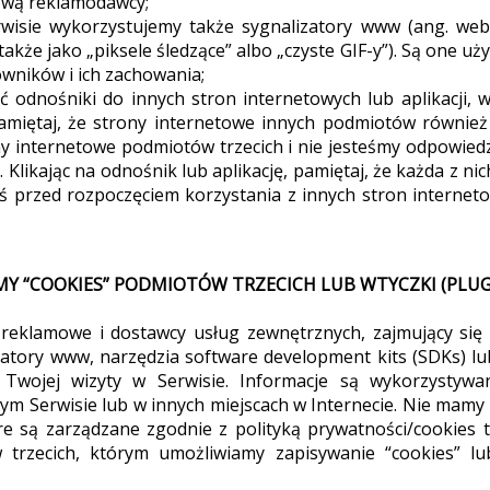
tową reklamodawcy;
isie wykorzystujemy także sygnalizatory www (ang. web
akże jako „piksele śledzące” albo „czyste GIF-y”). Są one u
owników i ich zachowania;
odnośniki do innych stron internetowych lub aplikacji, w
amiętaj, że strony internetowe innych podmiotów również
internetowe podmiotów trzecich i nie jesteśmy odpowiedzia
 Klikając na odnośnik lub aplikację, pamiętaj, że każda z ni
przed rozpoczęciem korzystania z innych stron internetow
MY “COOKIES” PODMIOTÓW TRZECICH LUB WTYCZKI (PLUG
i reklamowe i dostawcy usług zewnętrznych, zajmujący się
zatory www, narzędzia software development kits (SDKs) l
t Twojej wizyty w Serwisie. Informacje są wykorzystywa
m Serwisie lub w innych miejscach w Internecie. Nie mamy
re są zarządzane zgodnie z polityką prywatności/cookies 
 trzecich, którym umożliwiamy zapisywanie “cookies” l