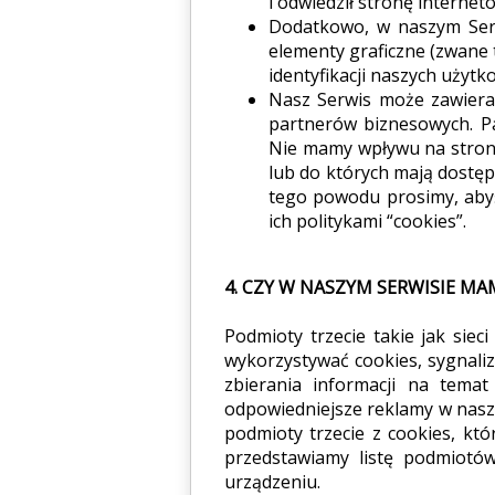
i odwiedził stronę interne
Dodatkowo, w naszym Serw
elementy graficzne (zwane t
identyfikacji naszych użytk
Nasz Serwis może zawierać 
partnerów biznesowych. P
Nie mamy wpływu na strony 
lub do których mają dostęp.
tego powodu prosimy, abyś 
ich politykami “cookies”.
4. CZY W NASZYM SERWISIE MA
Podmioty trzecie takie jak siec
wykorzystywać cookies, sygnali
zbierania informacji na tema
odpowiedniejsze reklamy w naszy
podmioty trzecie z cookies, któ
przedstawiamy listę podmiotów
urządzeniu.