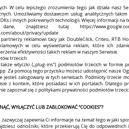
RMULAOPOLE
ych: W celu lepszego zrozumienia tego jak działa nasz S
znych. Umożliwiamy dostawcom usług analitycznych takim 
DKs i innych pokrewnych technologii. Więcej informacji na t
ne, znajdziesz tutaj: https://www.google.com/pol
k.com/about/privacy/update
 partnerzy reklamowi tacy jak DoubleClick, Criteo, RTB Ho
lamowych w celu wyświetlania reklam, które ich zdanie
ierzenia efektywności takich reklam w naszym Serwisie.
tów trzecich:
także wtyczki („plug-ins”) podmiotów trzecich w formie p
app. Za pomocą tego przycisku możesz udostępnić nasze O
że jesteś zalogowany w tych serwisach. Podmioty trzecie m
ie z kontem, które posiadasz w ich portalach. Dlatego pr
nie zapoznał się z politykami prywatności podmiotów trzecic
UNĄĆ, WYŁĄCZYĆ LUB ZABLOKOWAĆ “COOKIES”?
zazwyczaj zapewnia Ci informacje na temat tego w jaki sp
jdziesz odnośniki, które przekierują Cię do odpowiednich 