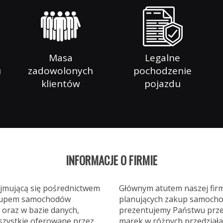
Masa
Legalne
u
zadowolonych
pochodzenie
klientów
pojazdu
INFORMACJE O FIRMIE
ajmującą się pośrednictwem
Głównym atutem naszej fir
 skupem samochodów
planujących zakup samochod
oraz w bazie danych,
prezentujemy Państwu prze
szystkie oferowane przez
marek w różnych przedział