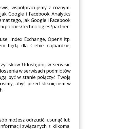
.PL
erwis, współpracujemy z różnymi
jak Google i Facebook Analytics
emat tego, jak Google i Facebook
icies/technologies/partner-
use, Index Exchange, OpenX itp.
m będą dla Ciebie najbardziej
rzycisków Udostępnij w serwisie
głoszenia w serwisach podmiotów
ogą być w stanie połączyć Twoją
osimy, abyś przed kliknięciem w
h.
osób możesz odrzucić, usunąć lub
informacji związanych z kilkoma,