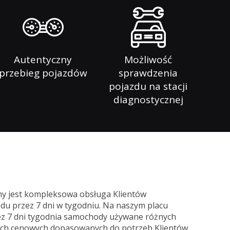
Autentyczny
Możliwość
przebieg pojazdów
sprawdzenia
pojazdu na stacji
diagnostycznej
my jest kompleksowa obsługa Klientów
u przez 7 dni w tygodniu. Na naszym placu
z 7 dni tygodnia samochody używane różnych
ach cenowych dopasowanych do potrzeb Klientów.