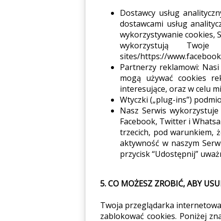
FO
Dostawcy usług analityczn
dostawcami usług analityc
wykorzystywanie cookies, S
wykorzystują Twoje da
sites/https://www.faceboo
Partnerzy reklamowi: Nasi
mogą używać cookies rek
interesujące, oraz w celu m
Wtyczki („plug-ins”) podmio
Nasz Serwis wykorzystuje 
Facebook, Twitter i Whats
trzecich, pod warunkiem, 
aktywność w naszym Serwis
przycisk “Udostępnij” uważ
5. CO MOŻESZ ZROBIĆ, ABY US
Twoja przeglądarka internetowa 
zablokować cookies. Poniżej zna