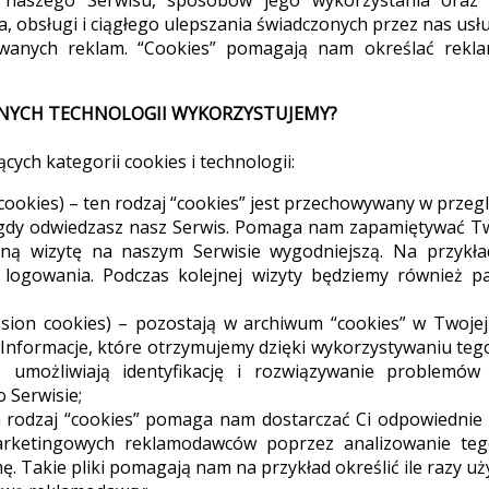
, obsługi i ciągłego ulepszania świadczonych przez nas usł
owanych reklam. “Cookies” pomagają nam określać reklam
I INNYCH TECHNOLOGII WYKORZYSTUJEMY?
cych kategorii cookies i technologii:
t cookies) – ten rodzaj “cookies” jest przechowywany w prze
gdy odwiedzasz nasz Serwis. Pomaga nam zapamiętywać Two
ną wizytę na naszym Serwisie wygodniejszą. Na przykład
ogowania. Podczas kolejnej wizyty będziemy również pa
sion cookies) – pozostają w archiwum “cookies” w Twojej
 Informacje, które otrzymujemy dzięki wykorzystywaniu te
, umożliwiają identyfikację i rozwiązywanie problemów
o Serwisie;
 rodzaj “cookies” pomaga nam dostarczać Ci odpowiednie
arketingowych reklamodawców poprzez analizowanie teg
ę. Takie pliki pomagają nam na przykład określić ile razy u