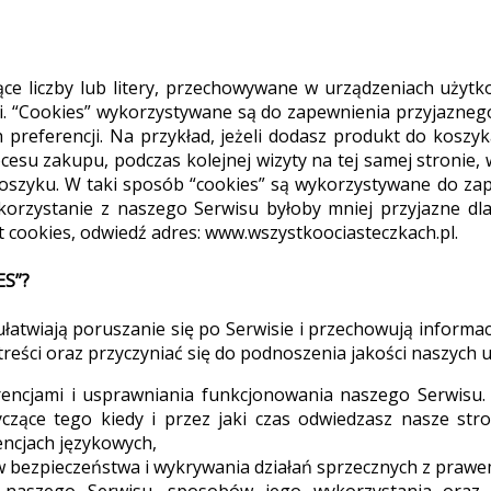
jące liczby lub litery, przechowywane w urządzeniach uży
ji. “Cookies” wykorzystywane są do zapewnienia przyjazne
preferencji. Na przykład, jeżeli dodasz produkt do koszyk
cesu zakupu, podczas kolejnej wizyty na tej samej stronie,
oszyku. W taki sposób “cookies” są wykorzystywane do zap
korzystanie z naszego Serwisu byłoby mniej przyjazne dl
 cookies, odwiedź adres: www.wszystkoociasteczkach.pl.
S”?
ułatwiają poruszanie się po Serwisie i przechowują informa
reści oraz przyczyniać się do podnoszenia jakości naszych u
rencjami i usprawniania funkcjonowania naszego Serwisu
czące tego kiedy i przez jaki czas odwiedzasz nasze stron
encjach językowych,
 bezpieczeństwa i wykrywania działań sprzecznych z prawem
i naszego Serwisu, sposobów jego wykorzystania oraz 