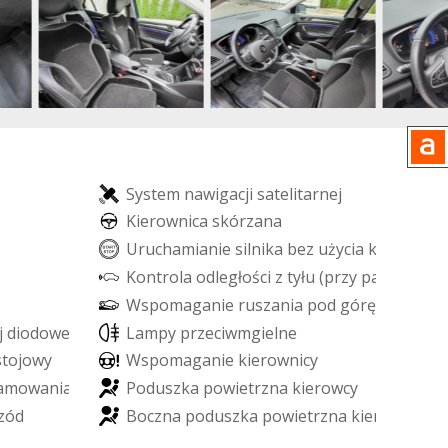
S
y
s
t
e
m
n
a
w
i
g
a
c
j
i
s
a
t
e
l
i
t
a
r
n
e
j
K
i
e
r
o
w
n
i
c
a
s
k
ó
r
z
a
n
a
U
r
u
c
h
a
m
i
a
n
i
e
s
i
l
n
i
k
a
b
e
z
u
ż
y
c
i
a
k
l
u
c
z
y
k
ó
w
K
o
n
t
r
o
l
a
o
d
l
e
g
ł
o
ś
c
i
z
t
y
ł
u
(
p
r
z
y
p
a
r
k
o
w
a
n
i
W
s
p
o
m
a
g
a
n
i
e
r
u
s
z
a
n
i
a
p
o
d
g
ó
r
ę
-
H
i
l
l
H
o
l
j
d
i
o
d
o
w
e
L
E
D
L
a
m
p
y
p
r
z
e
c
i
w
m
g
i
e
l
n
e
s
t
o
j
o
w
y
W
s
p
o
m
a
g
a
n
i
e
k
i
e
r
o
w
n
i
c
y
a
m
o
w
a
n
i
a
P
o
d
u
s
z
k
a
p
o
w
i
e
t
r
z
n
a
k
i
e
r
o
w
c
y
z
ó
d
B
o
c
z
n
a
p
o
d
u
s
z
k
a
p
o
w
i
e
t
r
z
n
a
k
i
e
r
o
w
c
y