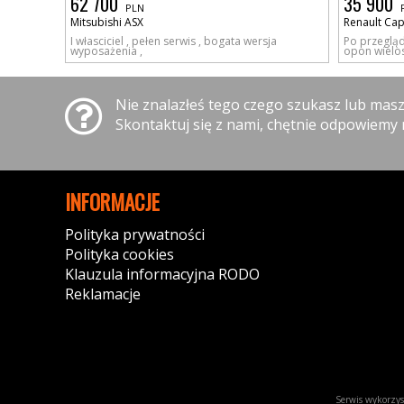
62 700
35 900
PLN
Mitsubishi ASX
Renault Cap
I własciciel , pełen serwis , bogata wersja
Po przeglą
wyposażenia ,
opon wielo
Nie znalazłeś tego czego szukasz lub mas
Skontaktuj się z nami, chętnie odpowiemy 
INFORMACJE
Polityka prywatności
Polityka cookies
Klauzula informacyjna RODO
Reklamacje
Serwis wykorzyst