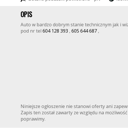
OPIS
Auto w bardzo dobrym stanie technicznym jak i wizu
pod nr tel
604 128 393
,
605 644 687
,
FO
Niniejsze ogłoszenie nie stanowi oferty ani zapewn
Zapis ten został zawarty ze względu na możliwość 
poprawimy.