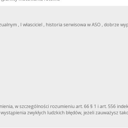
alnym , I własciciel , historia serwisowa w ASO , dobrze wy
RMULAOPOLE
ienia, w szczególności rozumieniu art. 66 § 1 i art. 556 ind
wystąpienia zwykłych ludzkich błędów, jeżeli zauważysz tako