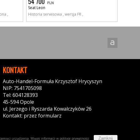
54 700
PLN
Seat Leon
ona ,
Historia serwisowa , wersja FR ,
KONTAKT
Auto-Handel-Formuła Krzysztof Hrycyszyn
NIP: 7541705098
Tel: 604128393
45-594 Opole
ul. Jerzego i Ryszarda Kowalczyków 26
Kontakt: przez formularz
Zamknij
w pamięci urządzenia. Więcej informacji w
polityce prywatności