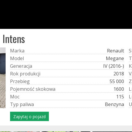
 Intens
M
a
r
k
a
Renault
S
M
o
d
e
l
Megane
T
G
e
n
e
r
a
c
j
a
IV (2016-)
K
R
o
k
p
r
o
d
u
k
c
j
i
2018
V
P
r
z
e
b
i
e
g
55 000
Z
P
o
j
e
m
n
o
ś
ć
s
k
o
k
o
w
a
1600
L
M
o
c
115
L
T
y
p
p
a
l
i
w
a
Benzyna
Zapytaj o pojazd