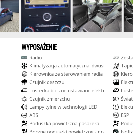
WYPOSAŻENIE
R
a
d
i
o
Z
e
s
t
K
l
i
m
a
t
y
z
a
c
j
a
a
u
t
o
m
a
t
y
c
z
n
a
,
d
w
u
s
t
r
e
f
o
w
a
T
a
p
i
c
K
i
e
r
o
w
n
i
c
a
z
e
s
t
e
r
o
w
a
n
i
e
m
r
a
d
i
a
K
i
e
r
o
C
z
u
j
n
i
k
d
e
s
z
c
z
u
E
l
e
k
t
L
u
s
t
e
r
k
a
b
o
c
z
n
e
u
s
t
a
w
i
a
n
e
e
l
e
k
t
r
y
c
z
n
i
e
L
u
s
t
C
z
u
j
n
i
k
z
m
i
e
r
z
c
h
u
Ś
w
i
a
t
L
a
m
p
y
t
y
l
n
e
w
t
e
c
h
n
o
l
o
g
i
i
L
E
D
E
l
e
k
t
A
B
S
E
S
P
P
o
d
u
s
z
k
a
p
o
w
i
e
t
r
z
n
a
p
a
s
a
ż
e
r
a
P
o
d
u
B
o
c
z
n
e
p
o
d
u
s
z
k
i
p
o
w
i
e
t
r
z
n
e
-
p
r
z
ó
d
I
s
o
f
x