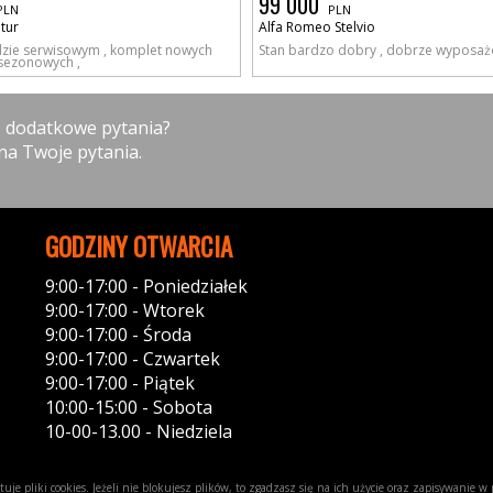
99 000
PLN
PLN
tur
Alfa Romeo Stelvio
dzie serwisowym , komplet nowych
Stan bardzo dobry , dobrze wyposaż
sezonowych ,
z dodatkowe pytania?
na Twoje pytania.
GODZINY OTWARCIA
9:00-17:00 - Poniedziałek
9:00-17:00 - Wtorek
9:00-17:00 - Środa
9:00-17:00 - Czwartek
9:00-17:00 - Piątek
10:00-15:00 - Sobota
10-00-13.00 - Niedziela
uje pliki cookies. Jeżeli nie blokujesz plików, to zgadzasz się na ich użycie oraz zapisywanie 