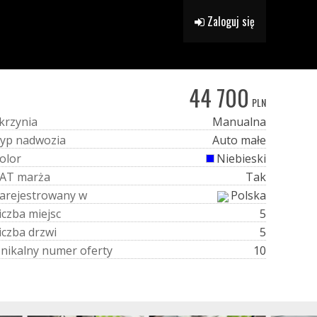
Zaloguj się
44 700
PLN
k
r
z
y
n
i
a
Manualna
y
p
n
a
d
w
o
z
i
a
Auto małe
o
l
o
r
Niebieski
A
T
m
a
r
ż
a
Tak
a
r
e
j
e
s
t
r
o
w
a
n
y
w
Polska
i
c
z
b
a
m
i
e
j
s
c
5
i
c
z
b
a
d
r
z
w
i
5
U
n
i
k
a
l
n
y
n
u
m
e
r
o
f
e
r
t
y
10