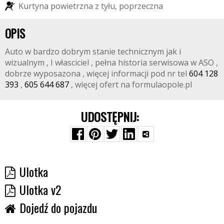
K
u
r
t
y
n
a
p
o
w
i
e
t
r
z
n
a
z
t
y
ł
u
,
p
o
p
r
z
e
c
z
n
a
OPIS
Auto w bardzo dobrym stanie technicznym jak i
wizualnym , I własciciel , pełna historia serwisowa w ASO ,
dobrze wyposazona , więcej informacji pod nr tel
604 128
393
,
605 644 687
, więcej ofert na formulaopole.pl
UDOSTĘPNIJ:
Ulotka
Ulotka v2
Dojedź do pojazdu