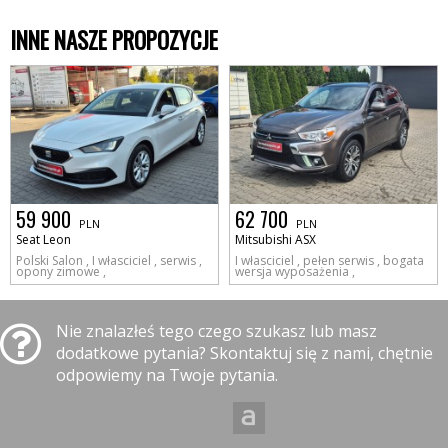
INNE NASZE PROPOZYCJE
59 900
62 700
PLN
PLN
Seat Leon
Mitsubishi ASX
Polski Salon , I własciciel , serwis ,
I własciciel , pełen serwis , bogata
opony zimowe ,
wersja wyposażenia ,
Nie znalazłeś tego czego szukasz lub masz
dodatkowe pytania? Skontaktuj się z nami, chętnie
odpowiemy na Twoje pytania.