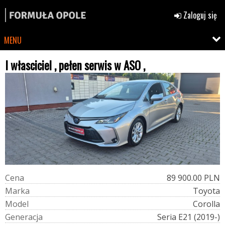
Zaloguj się
MENU
I własciciel , pełen serwis w ASO ,
C
e
n
a
89 900.00 PLN
M
a
r
k
a
Toyota
M
o
d
e
l
Corolla
G
e
n
e
r
a
c
j
a
Seria E21 (2019-)