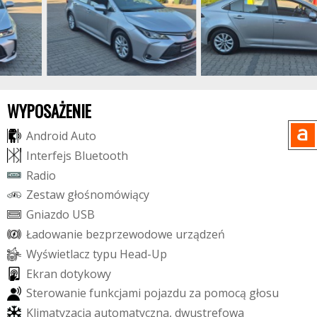
WYPOSAŻENIE
A
n
d
r
o
i
d
A
u
t
o
I
n
t
e
r
f
e
j
s
B
l
u
e
t
o
o
t
h
R
a
d
i
o
Z
e
s
t
a
w
g
ł
o
ś
n
o
m
ó
w
i
ą
c
y
G
n
i
a
z
d
o
U
S
B
Ł
a
d
o
w
a
n
i
e
b
e
z
p
r
z
e
w
o
d
o
w
e
u
r
z
ą
d
z
e
ń
W
y
ś
w
i
e
t
l
a
c
z
t
y
p
u
H
e
a
d
-
U
p
E
k
r
a
n
d
o
t
y
k
o
w
y
S
t
e
r
o
w
a
n
i
e
f
u
n
k
c
j
a
m
i
p
o
j
a
z
d
u
z
a
p
o
m
o
c
ą
g
ł
o
s
u
K
l
i
m
a
t
y
z
a
c
j
a
a
u
t
o
m
a
t
y
c
z
n
a
,
d
w
u
s
t
r
e
f
o
w
a