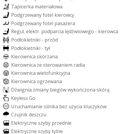
T
a
p
i
c
e
r
k
a
m
a
t
e
r
i
a
ł
o
w
a
P
o
d
g
r
z
e
w
a
n
y
f
o
t
e
l
k
i
e
r
o
w
c
y
P
o
d
g
r
z
e
w
a
n
y
f
o
t
e
l
p
a
s
a
ż
e
r
a
R
e
g
u
l
.
e
l
e
k
t
r
.
p
o
d
p
a
r
c
i
a
l
ę
d
ź
w
i
o
w
e
g
o
-
k
i
e
r
o
w
c
a
P
o
d
ł
o
k
i
e
t
n
i
k
i
-
p
r
z
ó
d
P
o
d
ł
o
k
i
e
t
n
i
k
i
-
t
y
ł
K
i
e
r
o
w
n
i
c
a
s
k
ó
r
z
a
n
a
K
i
e
r
o
w
n
i
c
a
z
e
s
t
e
r
o
w
a
n
i
e
m
r
a
d
i
a
K
i
e
r
o
w
n
i
c
a
w
i
e
l
o
f
u
n
k
c
y
j
n
a
K
i
e
r
o
w
n
i
c
a
o
g
r
z
e
w
a
n
a
D
ź
w
i
g
n
i
a
z
m
i
a
n
y
b
i
e
g
ó
w
w
y
k
o
ń
c
z
o
n
a
s
k
ó
r
ą
K
e
y
l
e
s
s
G
o
U
r
u
c
h
a
m
i
a
n
i
e
s
i
l
n
i
k
a
b
e
z
u
ż
y
c
i
a
k
l
u
c
z
y
k
ó
w
C
z
u
j
n
i
k
d
e
s
z
c
z
u
E
l
e
k
t
r
y
c
z
n
e
s
z
y
b
y
p
r
z
e
d
n
i
e
E
l
e
k
t
r
y
c
z
n
e
s
z
y
b
y
t
y
l
n
e