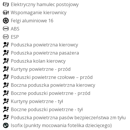
E
l
e
k
t
r
y
c
z
n
y
h
a
m
u
l
e
c
p
o
s
t
o
j
o
w
y
W
s
p
o
m
a
g
a
n
i
e
k
i
e
r
o
w
n
i
c
y
F
e
l
g
i
a
l
u
m
i
n
i
o
w
e
1
6
A
B
S
E
S
P
P
o
d
u
s
z
k
a
p
o
w
i
e
t
r
z
n
a
k
i
e
r
o
w
c
y
P
o
d
u
s
z
k
a
p
o
w
i
e
t
r
z
n
a
p
a
s
a
ż
e
r
a
P
o
d
u
s
z
k
a
k
o
l
a
n
k
i
e
r
o
w
c
y
K
u
r
t
y
n
y
p
o
w
i
e
t
r
z
n
e
-
p
r
z
ó
d
P
o
d
u
s
z
k
i
p
o
w
i
e
t
r
z
n
e
c
z
o
ł
o
w
e
–
p
r
z
ó
d
B
o
c
z
n
a
p
o
d
u
s
z
k
a
p
o
w
i
e
t
r
z
n
a
k
i
e
r
o
w
c
y
B
o
c
z
n
e
p
o
d
u
s
z
k
i
p
o
w
i
e
t
r
z
n
e
-
p
r
z
ó
d
K
u
r
t
y
n
y
p
o
w
i
e
t
r
z
n
e
-
t
y
ł
B
o
c
z
n
e
p
o
d
u
s
z
k
i
p
o
w
i
e
t
r
z
n
e
-
t
y
ł
P
o
d
u
s
z
k
a
p
o
w
i
e
t
r
z
n
a
p
a
s
ó
w
b
e
z
p
i
e
c
z
e
ń
s
t
w
a
z
m
t
y
ł
u
I
s
o
f
i
x
(
p
u
n
k
t
y
m
o
c
o
w
a
n
i
a
f
o
t
e
l
i
k
a
d
z
i
e
c
i
ę
c
e
g
o
)