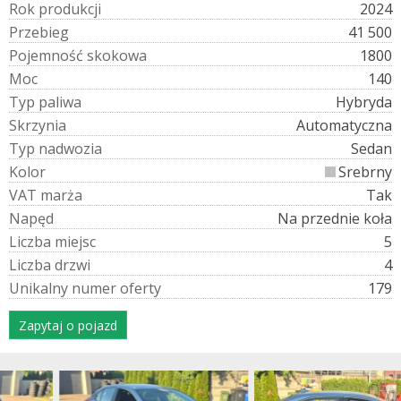
R
o
k
p
r
o
d
u
k
c
j
i
2024
P
r
z
e
b
i
e
g
41 500
P
o
j
e
m
n
o
ś
ć
s
k
o
k
o
w
a
1800
M
o
c
140
T
y
p
p
a
l
i
w
a
Hybryda
S
k
r
z
y
n
i
a
Automatyczna
T
y
p
n
a
d
w
o
z
i
a
Sedan
K
o
l
o
r
Srebrny
V
A
T
m
a
r
ż
a
Tak
N
a
p
ę
d
Na przednie koła
L
i
c
z
b
a
m
i
e
j
s
c
5
L
i
c
z
b
a
d
r
z
w
i
4
U
n
i
k
a
l
n
y
n
u
m
e
r
o
f
e
r
t
y
179
Zapytaj o pojazd