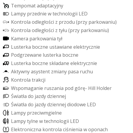
T
e
m
p
o
m
a
t
a
d
a
p
t
a
c
y
j
n
y
L
a
m
p
y
p
r
z
e
d
n
i
e
w
t
e
c
h
n
o
l
o
g
i
i
L
E
D
K
o
n
t
r
o
l
a
o
d
l
e
g
ł
o
ś
c
i
z
p
r
z
o
d
u
(
p
r
z
y
p
a
r
k
o
w
a
n
i
u
)
K
o
n
t
r
o
l
a
o
d
l
e
g
ł
o
ś
c
i
z
t
y
ł
u
(
p
r
z
y
p
a
r
k
o
w
a
n
i
u
)
K
a
m
e
r
a
p
a
r
k
o
w
a
n
i
a
t
y
ł
L
u
s
t
e
r
k
a
b
o
c
z
n
e
u
s
t
a
w
i
a
n
e
e
l
e
k
t
r
y
c
z
n
i
e
P
o
d
g
r
z
e
w
a
n
e
l
u
s
t
e
r
k
a
b
o
c
z
n
e
L
u
s
t
e
r
k
a
b
o
c
z
n
e
s
k
ł
a
d
a
n
e
e
l
e
k
t
r
y
c
z
n
i
e
A
k
t
y
w
n
y
a
s
y
s
t
e
n
t
z
m
i
a
n
y
p
a
s
a
r
u
c
h
u
K
o
n
t
r
o
l
a
t
r
a
k
c
j
i
RMULAOPOLE
W
s
p
o
m
a
g
a
n
i
e
r
u
s
z
a
n
i
a
p
o
d
g
ó
r
ę
-
H
i
l
l
H
o
l
d
e
r
Ś
w
i
a
t
ł
a
d
o
j
a
z
d
y
d
z
i
e
n
n
e
j
Ś
w
i
a
t
ł
a
d
o
j
a
z
d
y
d
z
i
e
n
n
e
j
d
i
o
d
o
w
e
L
E
D
L
a
m
p
y
p
r
z
e
c
i
w
m
g
i
e
l
n
e
L
a
m
p
y
t
y
l
n
e
w
t
e
c
h
n
o
l
o
g
i
i
L
E
D
E
l
e
k
t
r
o
n
i
c
z
n
a
k
o
n
t
r
o
l
a
c
i
ś
n
i
e
n
i
a
w
o
p
o
n
a
c
h